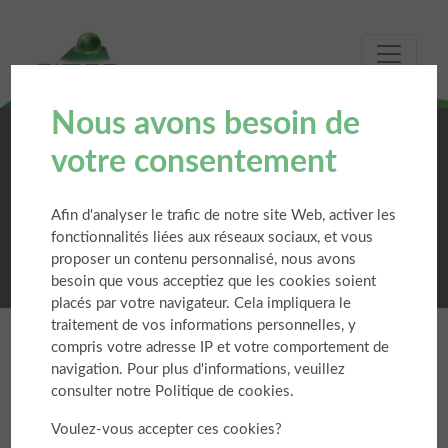
Nous avons besoin de
votre consentement
Afin d'analyser le trafic de notre site Web, activer les
fonctionnalités liées aux réseaux sociaux, et vous
proposer un contenu personnalisé, nous avons
Bienvenue à Boiron
besoin que vous acceptiez que les cookies soient
placés par votre navigateur. Cela impliquera le
traitement de vos informations personnelles, y
compris votre adresse IP et votre comportement de
Le GIMRA compte un nouvel adhérent. Bienvenue à Boiron
navigation. Pour plus d'informations, veuillez
consulter notre Politique de cookies.
Son activité : Distribution de médicaments
Voulez-vous accepter ces cookies?
homéopathiques, phytothérapiques, compléments