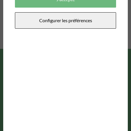
Aucune actualités trouvées.
Configurer les préférences
SIÈGE SOCIAL ET CORRESPONDANCE
Biopôle Clermont-Limagne 63360 Saint-Beauzire
www.gimra.info
07 84 24 02 96 0473867389
Mutualisation
Contact