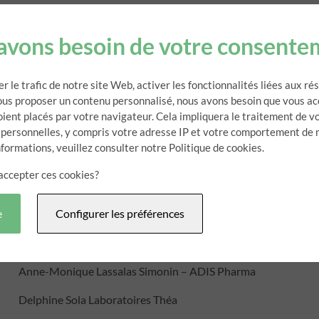
La commission rassemble des collaborateurs des entreprises
le dispositif médical.
avons besoin de votre consente
Les réunions permettent d’échanger sur des retours d’expérie
er le trafic de notre site Web, activer les fonctionnalités liées aux r
2 à 3 fois par an
vous proposer un contenu personnalisé, nous avons besoin que vous ac
oient placés par votre navigateur. Cela impliquera le traitement de v
 personnelles, y compris votre adresse IP et votre comportement de 
nformations, veuillez consulter notre Politique de cookies.
COMMISSION PR/PRI
accepter ces cookies?
e
Configurer les préférences
Depuis juin 2015
Animée par
Anne-Monique Lassalas Simonin – ADIS Pharma
Delphine Sola Laboratoires Théa