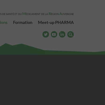
M
R
A
S DE SANTÉ ET DU
ÉDICAMENT DE LA
ÉGION
UVERGNE
ions
Formation
Meet-up PHARMA
Meet-up PHARMA