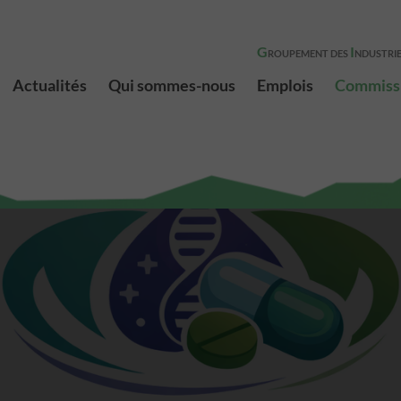
G
I
ROUPEMENT DES
NDUSTRIE
Actualités
Qui sommes-nous
Emplois
Commiss
Présentation
Membres
Le bureau