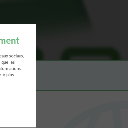
ement
seaux sociaux,
 que les
informations
our plus