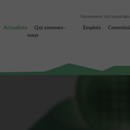
G
I
ROUPEMENT DES
NDUSTRIES
Actualités
Qui sommes-
Emplois
Commiss
nous
Présentation
Membres
Le bureau