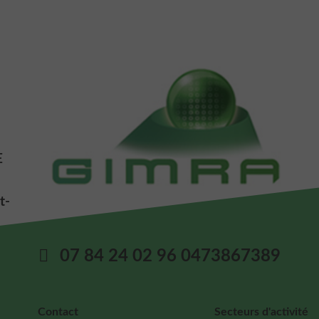
E
t-
07 84 24 02 96 0473867389
Contact
Secteurs d'activité