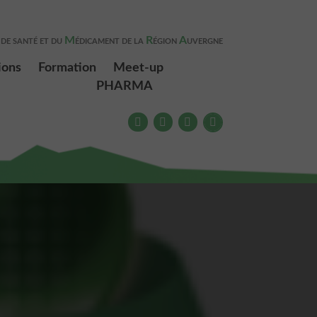
M
R
A
 DE SANTÉ ET DU
ÉDICAMENT DE LA
ÉGION
UVERGNE
ions
Formation
Meet-up
PHARMA
Meet-up PHARMA